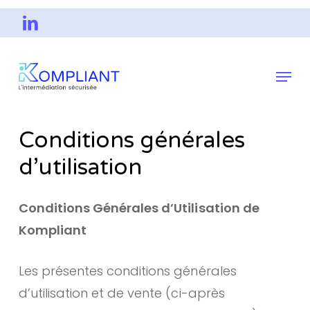
Skip
Voir
to
la
Close
main
page
Menu
Menu
content
Linkedin
de
Kompliant
Conditions générales
d’utilisation
Conditions Générales d’Utilisation de
Kompliant
Les présentes conditions générales
d’utilisation et de vente (ci-après