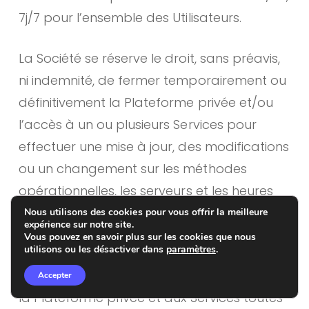
7j/7 pour l’ensemble des Utilisateurs.
La Société se réserve le droit, sans préavis,
ni indemnité, de fermer temporairement ou
définitivement la Plateforme privée et/ou
l’accès à un ou plusieurs Services pour
effectuer une mise à jour, des modifications
ou un changement sur les méthodes
opérationnelles, les serveurs et les heures
d’accessibilité, sans que cette liste ne soit
Nous utilisons des cookies pour vous offrir la meilleure
expérience sur notre site.
limitative.
Vous pouvez en savoir plus sur les cookies que nous
utilisons ou les désactiver dans
paramètres
.
La Société se réserve le droit d’apporter à
Accepter
la Plateforme privée et aux Services toutes